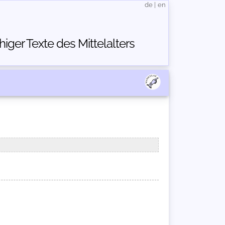
de
|
en
ger Texte des Mittelalters