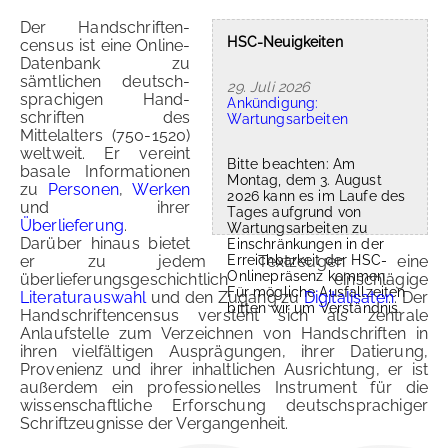
Der Hand­schriften­
HSC-Neuigkeiten
census ist eine Online-
Datenbank zu
sämtlichen deutsch­
29. Juli 2026
sprachigen Hand­
Ankündigung:
schriften des
Wartungsarbeiten
Mittelalters (750-1520)
weltweit. Er vereint
Bitte beachten: Am
basale Informationen
Montag, dem 3. August
zu
Personen
,
Werken
2026 kann es im Laufe des
und ihrer
Tages aufgrund von
Überlieferung
.
Wartungsarbeiten zu
Darüber hinaus bietet
Einschränkungen in der
Erreichbarkeit der HSC-
er zu jedem Textzeugen eine
Onlinepräsenz kommen.
überlieferungsgeschichtlich einschlägige
Für mögliche Ausfallzeiten
Literaturauswahl
und den Zugang zu
Digitalisaten
. Der
bitten wir um Verständnis.
Handschriftencensus versteht sich als zentrale
Anlaufstelle zum Verzeichnen von Handschriften in
ihren vielfältigen Ausprägungen, ihrer Datierung,
Provenienz und ihrer inhaltlichen Ausrichtung, er ist
außerdem ein professionelles Instrument für die
wissenschaftliche Erforschung deutschsprachiger
Schriftzeugnisse der Vergangenheit.