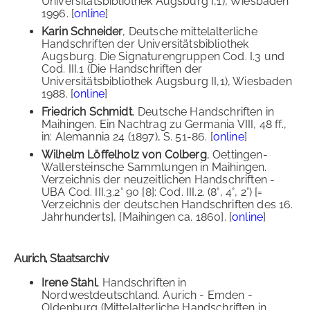
Universitätsbibliothek Augsburg I,1), Wiesbaden
1996. [
online
]
Karin Schneider
, Deutsche mittelalterliche
Handschriften der Universitätsbibliothek
Augsburg. Die Signaturengruppen Cod. I.3 und
Cod. III.1 (Die Handschriften der
Universitätsbibliothek Augsburg II,1), Wiesbaden
1988. [
online
]
Friedrich Schmidt
, Deutsche Handschriften in
Maihingen. Ein Nachtrag zu Germania VIII, 48 ff.,
in: Alemannia 24 (1897), S. 51-86. [
online
]
Wilhelm Löffelholz von Colberg
, Oettingen-
Wallersteinsche Sammlungen in Maihingen.
Verzeichnis der neuzeitlichen Handschriften -
UBA Cod. III.3.2° 90 [8]: Cod. III.2. (8°, 4°, 2°) [=
Verzeichnis der deutschen Handschriften des 16.
Jahrhunderts], [Maihingen ca. 1860]. [
online
]
Aurich, Staatsarchiv
Irene Stahl
, Handschriften in
Nordwestdeutschland. Aurich - Emden -
Oldenburg (Mittelalterliche Handschriften in