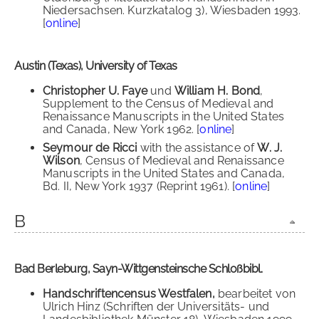
Niedersachsen. Kurzkatalog 3), Wiesbaden 1993.
[
online
]
Austin (Texas), University of Texas
Christopher U. Faye
und
William H. Bond
,
Supplement to the Census of Medieval and
Renaissance Manuscripts in the United States
and Canada, New York 1962. [
online
]
Seymour de Ricci
with the assistance of
W. J.
Wilson
, Census of Medieval and Renaissance
Manuscripts in the United States and Canada,
Bd. II, New York 1937 (Reprint 1961). [
online
]
B
Bad Berleburg, Sayn-Wittgensteinsche Schloßbibl.
Handschriftencensus Westfalen,
bearbeitet von
Ulrich Hinz (Schriften der Universitäts- und