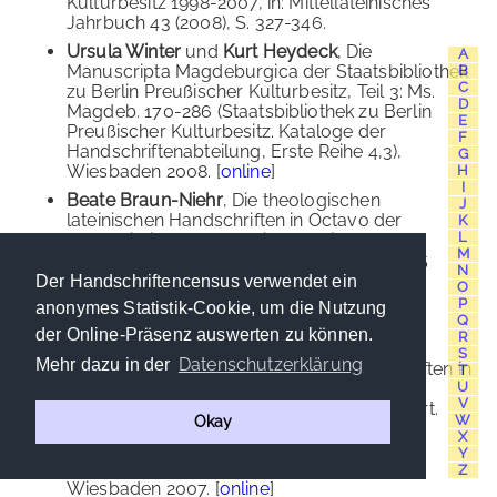
Kulturbesitz 1998-2007, in: Mittellateinisches
Jahrbuch 43 (2008), S. 327-346.
Ursula Winter
und
Kurt Heydeck
, Die
A
Manuscripta Magdeburgica der Staatsbibliothek
B
C
zu Berlin Preußischer Kulturbesitz, Teil 3: Ms.
D
Magdeb. 170-286 (Staatsbibliothek zu Berlin
E
Preußischer Kulturbesitz. Kataloge der
F
Handschriftenabteilung, Erste Reihe 4,3),
G
Wiesbaden 2008. [
online
]
H
I
Beate Braun-Niehr
, Die theologischen
J
lateinischen Handschriften in Octavo der
K
L
Staatsbibliothek zu Berlin Preußischer
M
Kulturbesitz, Teil 1: Ms. theol. lat. oct. 66-125
N
(Staatsbibliothek zu Berlin Preußischer
Der Handschriftencensus verwendet ein
O
Kulturbesitz. Kataloge der
P
anonymes Statistik-Cookie, um die Nutzung
Handschriftenabteilung, Erste Reihe 3,1),
Q
der Online-Präsenz auswerten zu können.
R
Wiesbaden 2007. [
online
]
S
Datenschutzerklärung
Mehr dazu in der
Renate Schipke
, Die lateinischen Handschriften in
T
U
Quarto der Staatsbibliothek zu Berlin -
V
Preußischer Kulturbesitz, Teil 1: Ms. lat. quart.
W
Okay
146-406 (Staatsbibliothek Preußischer
X
Kulturbesitz. Kataloge der
Y
Handschriftenabteilung, Erste Reihe 6,1),
Z
Wiesbaden 2007. [
online
]