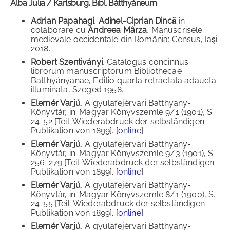
Alba Julia / Karlsburg, Bibl. Bátthyáneum
Adrian Papahagi
,
Adinel-Ciprian Dincă
în
colaborare cu
Andreea Mârza
, Manuscrisele
medievale occidentale din România: Census, Iaşi
2018.
Robert Szentiványi
, Catalogus concinnus
librorum manuscriptorum Bibliothecae
Batthyányanae, Editio quarta retractata adaucta
illuminata, Szeged 1958.
Elemér Varjú
, A gyulafejérvári Batthyány-
Könyvtár, in: Magyar Könyvszemle 9/1 (1901), S.
24-52 [Teil-Wiederabdruck der selbständigen
Publikation von 1899]. [
online
]
Elemér Varjú
, A gyulafejérvári Batthyány-
Könyvtár, in: Magyar Könyvszemle 9/3 (1901), S.
256-279 [Teil-Wiederabdruck der selbständigen
Publikation von 1899]. [
online
]
Elemér Varjú
, A gyulafejérvári Batthyány-
Könyvtár, in: Magyar Könyvszemle 8/1 (1900), S.
24-55 [Teil-Wiederabdruck der selbständigen
Publikation von 1899]. [
online
]
Elemér Varjú
, A gyulafejérvári Batthyány-