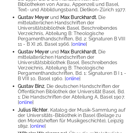
Bibliotheken von Aarau, Appenzell und Basel,
Text- und Abbildungsband, Dietikon-Zürich 1977.
Gustav Meyer
und
Max Burckhardt
, Die
mittelalterlichen Handschriften der
Universitätsbibliothek Basel. Beschreibendes
Verzeichnis, Abteilung B: Theologische
Pergamenthandschriften, Bd. 2: Signaturen B VIII
11 - B XI 26, Basel 1966. [
online
]
Gustav Meyer
und
Max Burckhardt
, Die
mittelalterlichen Handschriften der
Universitätsbibliothek Basel. Beschreibendes
Verzeichnis, Abteilung B: Theologische
Pergamenthandschriften, Bd. 1: Signaturen B I 1 -
B VIII 10, Basel 1960. [
online
]
Gustav Binz
, Die deutschen Handschriften der
Öffentlichen Bibliothek der Universität Basel, Bd.
1: Die Handschriften der Abteilung A, Basel 1907.
[
online
]
Julius Richter
, Katalog der Musik-Sammlung auf
der Universitäts-Bibliothek in Basel (Beilage zu
den Monatsheften für Musikgeschichte), Leipzig
1892. [
online
]