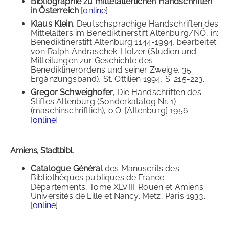
Bibliographie zu mittelalterlichen Handschriften
in Österreich
[
online
]
Klaus Klein
, Deutschsprachige Handschriften des
Mittelalters im Benediktinerstift Altenburg/NÖ, in:
Benediktinerstift Altenburg 1144-1994, bearbeitet
von Ralph Andraschek-Holzer (Studien und
Mitteilungen zur Geschichte des
Benediktinerordens und seiner Zweige, 35.
Ergänzungsband), St. Ottilien 1994, S. 215-223.
Gregor Schweighofer
, Die Handschriften des
Stiftes Altenburg (Sonderkatalog Nr. 1)
(maschinschriftlich), o.O. [Altenburg] 1956.
[
online
]
Amiens, Stadtbibl.
Catalogue Général
des Manuscrits des
Bibliothèques publiques de France.
Départements, Tome XLVIII: Rouen et Amiens.
Universités de Lille et Nancy. Metz, Paris 1933.
[
online
]