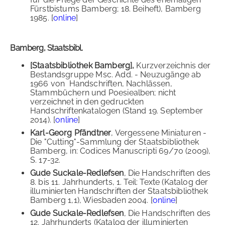
Fürstbistums Bamberg; 18. Beiheft), Bamberg
1985. [
online
]
Bamberg, Staatsbibl.
[Staatsbibliothek Bamberg],
Kurzverzeichnis der
Bestandsgruppe Msc. Add. - Neuzugänge ab
1966 von Handschriften, Nachlässen,
Stammbüchern und Poesiealben; nicht
verzeichnet in den gedruckten
Handschriftenkatalogen (Stand 19. September
2014). [
online
]
Karl-Georg Pfändtner
, Vergessene Miniaturen -
Die "Cutting"-Sammlung der Staatsbibliothek
Bamberg, in: Codices Manuscripti 69/70 (2009),
S. 17-32.
Gude Suckale-Redlefsen
, Die Handschriften des
8. bis 11. Jahrhunderts, 1. Teil: Texte (Katalog der
illuminierten Handschriften der Staatsbibliothek
Bamberg 1,1), Wiesbaden 2004. [
online
]
Gude Suckale-Redlefsen
, Die Handschriften des
12. Jahrhunderts (Katalog der illuminierten