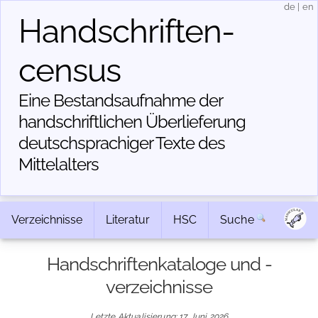
de
|
en
Handschriften­
census
Eine Bestandsaufnahme der
handschriftlichen Über­lieferung
deutschsprachiger Texte des
Mittelalters
Verzeichnisse
Literatur
HSC
Suche
Handschriftenkataloge und -
verzeichnisse
Letzte Aktualisierung: 17. Juni 2026