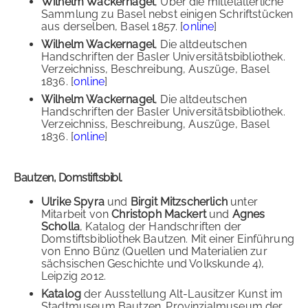
Wilhelm Wackernagel
, Über die mittelalterliche
Sammlung zu Basel nebst einigen Schriftstücken
aus derselben, Basel 1857. [
online
]
Wilhelm Wackernagel
, Die altdeutschen
Handschriften der Basler Universitätsbibliothek.
Verzeichniss, Beschreibung, Auszüge, Basel
1836. [
online
]
Wilhelm Wackernagel
, Die altdeutschen
Handschriften der Basler Universitätsbibliothek.
Verzeichniss, Beschreibung, Auszüge, Basel
1836. [
online
]
Bautzen, Domstiftsbibl.
Ulrike Spyra
und
Birgit Mitzscherlich
unter
Mitarbeit von
Christoph Mackert
und
Agnes
Scholla
, Katalog der Handschriften der
Domstiftsbibliothek Bautzen. Mit einer Einführung
von Enno Bünz (Quellen und Materialien zur
sächsischen Geschichte und Volkskunde 4),
Leipzig 2012.
Katalog
der Ausstellung Alt-Lausitzer Kunst im
Stadtmuseum Bautzen. Provinzialmuseum der