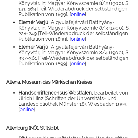
Könyvtár, in: Magyar Könyvszemle 8/2 (1900), S.
131-169 [Teil-Wiederabdruck der selbständigen
Publikation von 1899]. [
online
]
Elemér Varjú
, A gyulafejérvári Batthyány-
Könyvtár, in: Magyar Könyvszemle 8/3 (1900), S.
228-249 [Teil-Wiederabdruck der selbständigen
Publikation von 1899]. [
online
]
Elemér Varjú
, A gyulafejérvári Batthyány-
Könyvtár, in: Magyar Könyvszemle 8/4 (1900), S.
337-361 [Teil-Wiederabdruck der selbständigen
Publikation von 1899]. [
online
]
Altena, Museum des Märkischen Kreises
Handschriftencensus Westfalen,
bearbeitet von
Ulrich Hinz (Schriften der Universitäts- und
Landesbibliothek Münster 18), Wiesbaden 1999.
[
online
]
Altenburg (NÖ), Stiftsbibl.