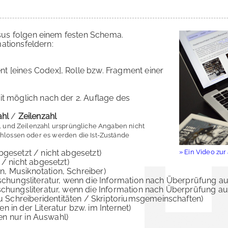
us folgen einem festen Schema.
ationsfeldern:
t [eines Codex], Rolle bzw. Fragment einer
t möglich nach der 2. Auflage des
ahl
/
Zeilenzahl
hl und Zeilenzahl ursprüngliche Angaben nicht
chlossen oder es werden die Ist-Zustände
bgesetzt / nicht abgesetzt)
» Ein Video zu
 / nicht abgesetzt)
nen, Musiknotation, Schreiber)
rschungsliteratur, wenn die Information nach Überprüfung
rschungsliteratur, wenn die Information nach Überprüfung 
u Schreiberidentitäten / Skriptoriumsgemeinschaften)
 in der Literatur bzw. im Internet)
len nur in Auswahl)