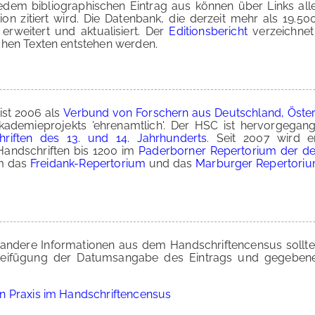
jedem bibliographischen Eintrag aus können über Links al
on zitiert wird. Die Datenbank, die derzeit mehr als 19.500
 erweitert und aktualisiert. Der
Editionsbericht
verzeichnet
chen Texten entstehen werden.
ist 2006 als
Verbund von Forschern aus Deutschland, Öster
Akademieprojekts 'ehrenamtlich'. Der HSC ist hervorgeg
riften des 13. und 14. Jahrhunderts
. Seit 2007 wird e
andschriften bis 1200 im
Paderborner Repertorium der de
em das
Freidank-Repertorium
und das
Marburger Repertoriu
ndere Informationen aus dem Handschriftencensus sollten 
er Beifügung der Datumsangabe des Eintrags und gegeben
n Praxis im Handschriftencensus