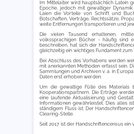
Im Mittelalter wird hauptsächlich Latein 
Epoche, jedoch mit gewaltiger Dynamik 
Laien die Vorteile von Schrift und Buc
Botschaften, Verträge, Rechtssätze, Pro
weite Entfernungen transportieren und je
Die vielen Tausend erhaltenen, mittl
volkssprachigen Bücher - häufig sind es
beschreiben, hat sich der Handschriftence
gleichzeitig ein wichtiges Fundament zum
Bei Abschluss des Vorhabens werden weltwe
mit anerkannten Methoden erfasst sein. Di
Sammlungen und Archiven v. a. in Europa
Daten erst erhoben werden.
Um die gewaltige Fülle des Materials b
Kooperationspartnern. Die Erträge werden
eine laufende Aktualisierung und Gestal
Informationen gewährleistet. Dies alles is
ständigem Fluss ist. Der Handschriftence
Clearing-Stelle.
Seit 2017 ist der Handschriftencensus ein