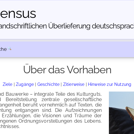
census
dschriftlichen Über­lieferung deutschsprachi
che
Über das Vorhaben
Ziele
|
Zugänge
|
Geschichte
|
Zitierweise
|
Hinweise zur Nutzung
und Bauwerke – integrale Teile des Kulturguts,
ereitstellung zentrale gesellschaftliche
angenheit beruht vornehmlich auf Texten, die
htung entgangen sind. Die Aufzeichnungen
 Erzählungen, die Visionen und Träume der
ngenen Ordnungsvorstellungen des Lebens.
htnisses.