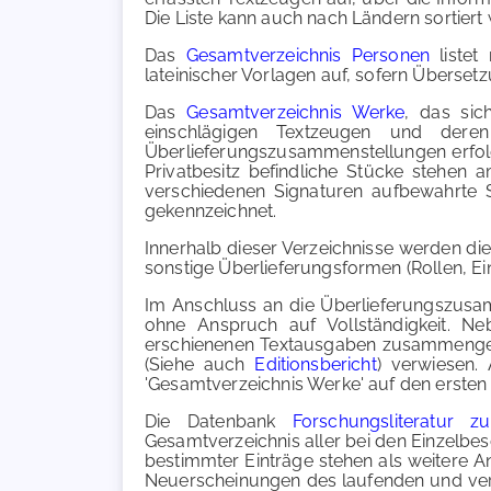
Die Liste kann auch nach Ländern sortiert
Das
Gesamtverzeichnis Personen
listet
lateinischer Vorlagen auf, sofern Überset
Das
Gesamtverzeichnis Werke
, das sic
einschlägigen Textzeugen und dere
Überlieferungszusammenstellungen erfolg
Privatbesitz befindliche Stücke stehen
verschiedenen Signaturen aufbewahrte St
gekennzeichnet.
Innerhalb dieser Verzeichnisse werden di
sonstige Überlieferungsformen (Rollen, Ein
Im Anschluss an die Überlieferungszusam
ohne Anspruch auf Vollständigkeit. Neb
erschienenen Textausgaben zusammengeste
(Siehe auch
Editionsbericht
) verwiesen.
'Gesamtverzeichnis Werke' auf den ersten
Die Datenbank
Forschungsliteratur z
Gesamtverzeichnis aller bei den Einzelb
bestimmter Einträge stehen als weitere A
Neuerscheinungen des laufenden und ver