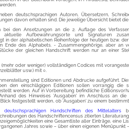
 werden.
 neben deutschsprachigen Autoren, Übersetzern, Schreib
zungen davon erhalten sind. Die jeweilige Übersicht bietet 
h bei den Ansetzungen an die 2. Auflage des Verfasserle
n aktuelle Aufbewahrungsorte und Signaturen zus
t in der alphabetischen Reihenfolge der heutigen bzw. der
 am Ende des Alphabets. - Zusammengehörige, aber an ve
ücke der gleichen Handschrift werden nur an einer Stelle
e (mehr oder weniger) vollständigen Codices mit vorangeste
zelblätter usw.) mit ○.
menstellung sind Editionen und Abdrucke aufgeführt. Dies
en den einschlägigen Editionen sollen vorrangig die seit
llt werden. Auf in Vorbereitung befindliche Editionsvorh
 Anhand des Hinweises 'Ausgaben' im Anschluss an die
 Blick festgestellt werden, ob 'Ausgaben' zu einem bestimm
u deutschsprachigen Handschriften des Mittelalters
bi
eschreibungen des Handschriftencensus zitierten Literatur
nzeigemöglichkeiten eine Gesamtliste aller Einträge, eine L
gangenen Jahres sowie – über einen eigenen Menüpunkt – e