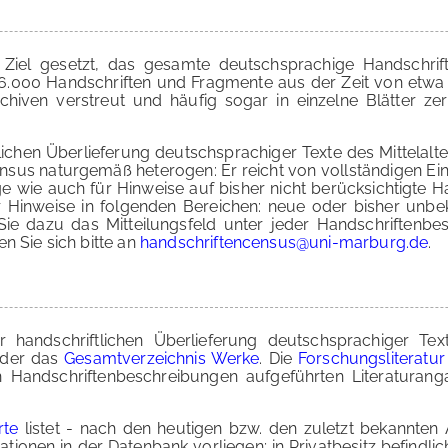
 Ziel gesetzt, das gesamte deutschsprachige Handschrift
 26.000 Handschriften und Fragmente aus der Zeit von etwa 
hiven verstreut und häufig sogar in einzelne Blätter ze
lichen Überlieferung deutschsprachiger Texte des Mittelalte
sus naturgemäß heterogen: Er reicht von vollständigen Eint
 wie auch für Hinweise auf bisher nicht berücksichtigte Ha
r Hinweise in folgenden Bereichen: neue oder bisher unbek
ie dazu das Mitteilungsfeld unter jeder Handschriftenbes
n Sie sich bitte an
handschriftencensus@uni-marburg.de
.
andschriftlichen Überlieferung deutschsprachiger Texte
der das
Gesamtverzeichnis Werke
. Die
Forschungsliteratu
 Handschriftenbeschreibungen aufgeführten Literaturang
rte
listet - nach den heutigen bzw. den zuletzt bekannten 
ationen in der Datenbank vorliegen; in Privatbesitz befind