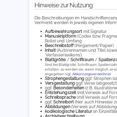
Hinweise zur Nutzung
Die Beschreibungen im Handschriftencens
Vermerkt werden in jeweils eigenen Inform
Aufbewahrungsort
mit Signatur
Manuskriptform
(Codex bzw. Fragmen
Rolle) und Umfang
Beschreibstoff
(Pergament/Papier)
Inhalt
(Autorennamen und Titel sowei
‘Verfasserlexikons’)
Blattgröße
/
Schriftraum
/
Spaltenz
Sind bei Blattgröße, Schriftraum, Spaltenza
erhalten, so werden sie, wenn möglich, ers
angegeben (vgl.
Abkürzungsverzeichnis
)
Strophengestaltung
ggf. Strophen (a
Versgestaltung
ggf. Verse (abgesetzt
ggf.
Besonderheiten
(z.B. Illustratio
Entstehungszeit
(mit Verweis auf Fo
Schreibsprache
(mit Verweis auf Fo
ggf.
Schreibort
(hier auch Hinweise z
Abbildungen
(Verweis auf Abbildungen
kodikologische Literatur
(in Einzelfäl
Archivbeschreibung