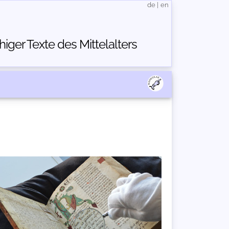
de
|
en
ger Texte des Mittelalters