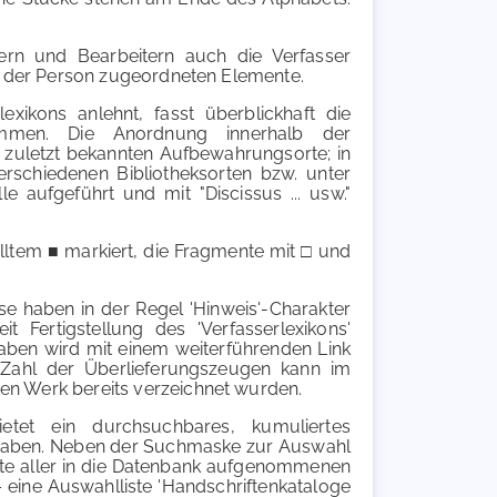
ern und Bearbeitern auch die Verfasser
die der Person zugeordneten Elemente.
xikons anlehnt, fasst überblickhaft die
ammen. Die Anordnung innerhalb der
 zuletzt bekannten Aufbewahrungsorte; in
rschiedenen Bibliotheksorten bzw. unter
 aufgeführt und mit "Discissus ... usw."
lltem ■ markiert, die Fragmente mit □ und
e haben in der Regel 'Hinweis'-Charakter
 Fertigstellung des 'Verfasserlexikons'
aben wird mit einem weiterführenden Link
 Zahl der Überlieferungszeugen kann im
ten Werk bereits verzeichnet wurden.
etet ein durchsuchbares, kumuliertes
angaben. Neben der Suchmaske zur Auswahl
iste aller in die Datenbank aufgenommenen
ine Auswahlliste 'Handschriftenkataloge