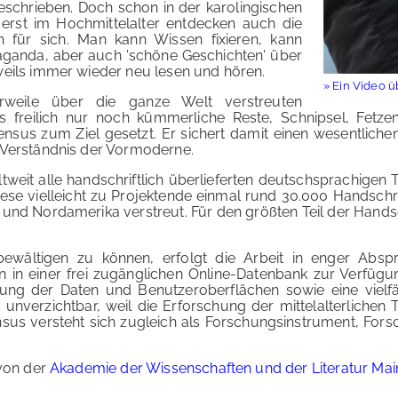
geschrieben. Doch schon in der karolingischen
erst im Hochmittelalter entdecken auch die
h für sich. Man kann Wissen fixieren, kann
paganda, aber auch 'schöne Geschichten' über
weils immer wieder neu lesen und hören.
» Ein Video 
erweile über die ganze Welt verstreuten
 freilich nur noch kümmerliche Reste, Schnipsel, Fetzen
nsus zum Ziel gesetzt. Er sichert damit einen wesentlichen
 Verständnis der Vormoderne.
it alle handschriftlich überlieferten deutschsprachigen Te
ese vielleicht zu Projektende einmal rund 30.000 Handschrif
 und Nordamerika verstreut. Für den größten Teil der Han
ewältigen zu können, erfolgt die Arbeit in enger Abspr
 in einer frei zugänglichen Online-Datenbank zur Verfügu
tung der Daten und Benutzeroberflächen sowie eine vielfä
t unverzichtbar, weil die Erforschung der mittelalterlichen 
nsus versteht sich zugleich als Forschungsinstrument, Fo
 von der
Akademie der Wissenschaften und der Literatur Mai