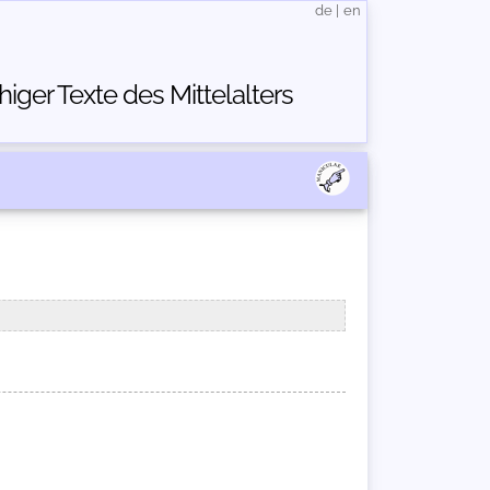
de
|
en
ger Texte des Mittelalters