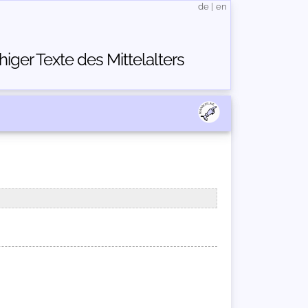
de
|
en
ger Texte des Mittelalters