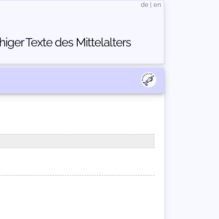
de
|
en
ger Texte des Mittelalters