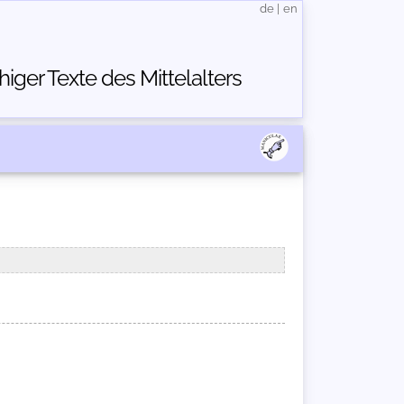
de
|
en
ger Texte des Mittelalters