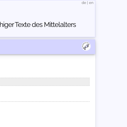
de
|
en
ger Texte des Mittelalters