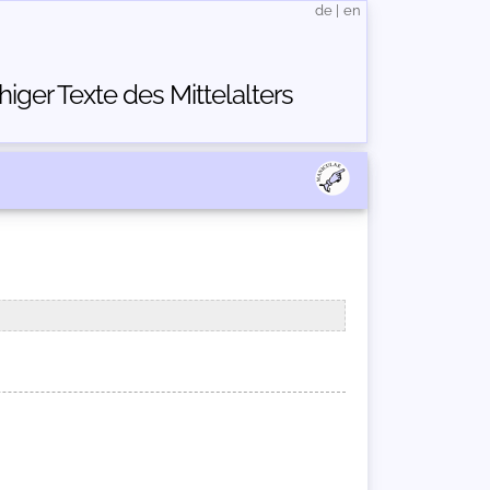
de
|
en
ger Texte des Mittelalters