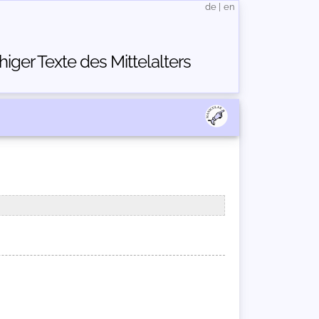
de
|
en
ger Texte des Mittelalters