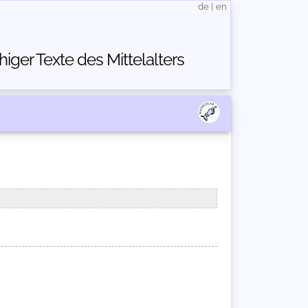
de
|
en
ger Texte des Mittelalters