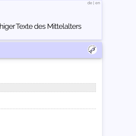
de
|
en
ger Texte des Mittelalters