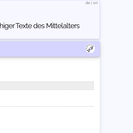
de
|
en
ger Texte des Mittelalters