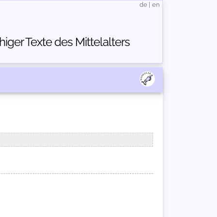
de
|
en
ger Texte des Mittelalters