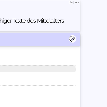
de
|
en
ger Texte des Mittelalters