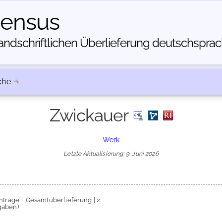
census
dschriftlichen Über­lieferung deutschsprachi
che
Zwickauer
Werk
Letzte Aktualisierung: 9. Juni 2026
inträge = Gesamtüberlieferung | 2
gaben)