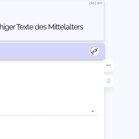
de
|
en
ger Texte des Mittelalters