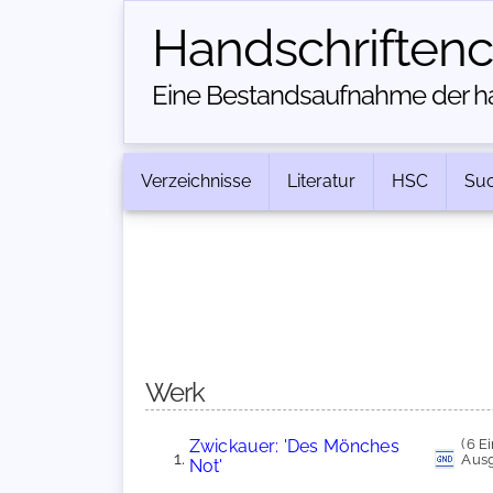
Handschriften­
Eine Bestandsaufnahme der han
Verzeichnisse
Literatur
HSC
Su
Werk
Zwickauer: 'Des Mönches
(6 E
Aus
Not'