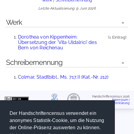
Letzte Aktualisierung: 9. Juni 2026
Werk
Dorothea von Kippenheim:
(1 Eintrag)
Übersetzung der 'Vita Uldalrici' des
Bern von Reichenau
Schreibernennung
Colmar, Stadtbibl., Ms. 717,II (Kat.-Nr. 212)
Handschriftencensus 2026
Impressum
|
Datenschutzerklärung
Der Handschriftencensus verwendet ein
anonymes Statistik-Cookie, um die Nutzung
der Online-Präsenz auswerten zu können.