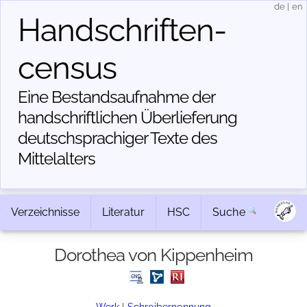
de
|
en
Handschriften­
census
Eine Bestandsaufnahme der
handschriftlichen Über­lieferung
deutschsprachiger Texte des
Mittelalters
Verzeichnisse
Literatur
HSC
Suche
Dorothea von Kippenheim
Werk
|
Schreibernennung