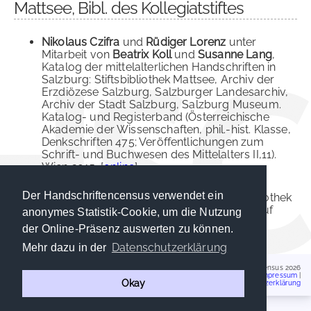
Mattsee, Bibl. des Kollegiatstiftes
Nikolaus Czifra
und
Rüdiger Lorenz
unter
Mitarbeit von
Beatrix Koll
und
Susanne Lang
,
Katalog der mittelalterlichen Handschriften in
Salzburg: Stiftsbibliothek Mattsee, Archiv der
Erzdiözese Salzburg, Salzburger Landesarchiv,
Archiv der Stadt Salzburg, Salzburg Museum.
Katalog- und Registerband (Österreichische
Akademie der Wissenschaften, phil.-hist. Klasse,
Denkschriften 475; Veröffentlichungen zum
Schrift- und Buchwesen des Mittelalters II,11).
Wien 2015. [
online
]
Augustin Jungwirth
, Verzeichnis der
Der Handschriftencensus verwendet ein
Handschriften und Wiegendrucke der Bibliothek
des Kollegiatstiftes Mattsee (handschriftl. auf
anonymes Statistik-Cookie, um die Nutzung
Karteikarten), [o.O.u.J., um 1912].
der Online-Präsenz auswerten zu können.
Datenschutzerklärung
Mehr dazu in der
Handschriftencensus 2026
Impressum
|
Okay
Datenschutzerklärung