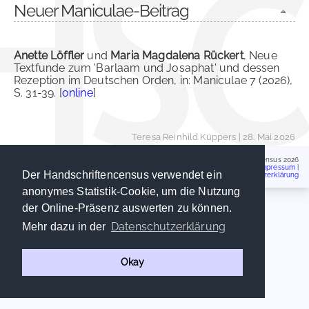
Neuer Maniculae-Beitrag
Anette Löffler
und
Maria Magdalena Rückert
, Neue
Textfunde zum 'Barlaam und Josaphat' und dessen
Rezeption im Deutschen Orden, in: Maniculae 7 (2026),
S. 31-39. [
online
]
Teresa Reinhild Küppers
| 28. Mai 2026
Handschriftencensus 2026
Impressum
|
Der Handschriftencensus verwendet ein
Datenschutzerklärung
anonymes Statistik-Cookie, um die Nutzung
der Online-Präsenz auswerten zu können.
Datenschutzerklärung
Mehr dazu in der
Okay