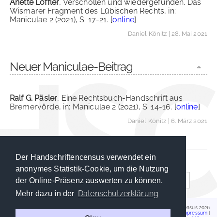
Anette Löffler
, Verschollen und wiedergefunden. Das
Wismarer Fragment des Lübischen Rechts, in:
Maniculae 2 (2021), S. 17-21. [
online
]
Daniel Könitz
| 28. Mai 2021
Neuer Maniculae-Beitrag
Ralf G. Päsler
, Eine Rechtsbuch-Handschrift aus
Bremervörde, in: Maniculae 2 (2021), S. 14-16. [
online
]
Daniel Könitz
| 6. März 2021
Der Handschriftencensus verwendet ein
anonymes Statistik-Cookie, um die Nutzung
1
2
3
4
5
6
7
8
der Online-Präsenz auswerten zu können.
Datenschutzerklärung
Mehr dazu in der
Handschriftencensus 2026
Impressum
|