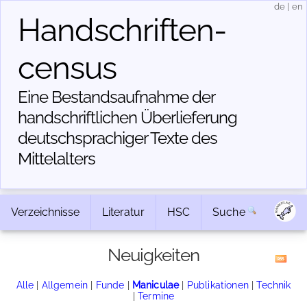
de
|
en
Handschriften­
census
Eine Bestandsaufnahme der
handschriftlichen Über­lieferung
deutschsprachiger Texte des
Mittelalters
Verzeichnisse
Literatur
HSC
Suche
Neuigkeiten
Alle
|
Allgemein
|
Funde
|
Maniculae
|
Publikationen
|
Technik
|
Termine