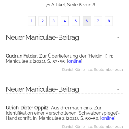
71 Artikel, Seite 6 von 8
1
2
3
4
5
6
7
8
Neuer Maniculae-Beitrag
Gudrun Felder
, Zur Überlieferung der 'Heidin II', in:
Maniculae 2 (2021), S. 53-55. [
online
]
Daniel Könitz
| 10. September 2021
Neuer Maniculae-Beitrag
Ulrich-Dieter Oppitz
, Aus drei mach eins. Zur
Identifikation einer verschollenen 'Schwabenspiegel'-
Handschrift, in: Maniculae 2 (2021), S. 50-52. [
online
]
Daniel Könitz
| 10. September 2021