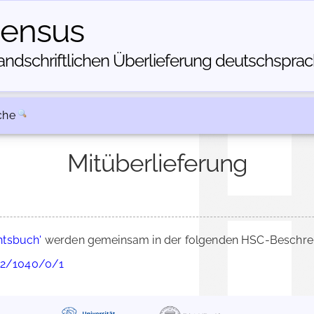
census
dschriftlichen Über­lieferung deutschsprachi
che
Mitüberlieferung
htsbuch'
werden gemeinsam in der folgenden HSC-Beschreib
 82/1040/0/1