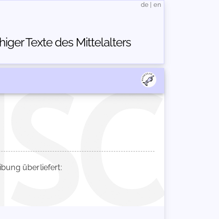
de
|
en
ger Texte des Mittelalters
ung überliefert: