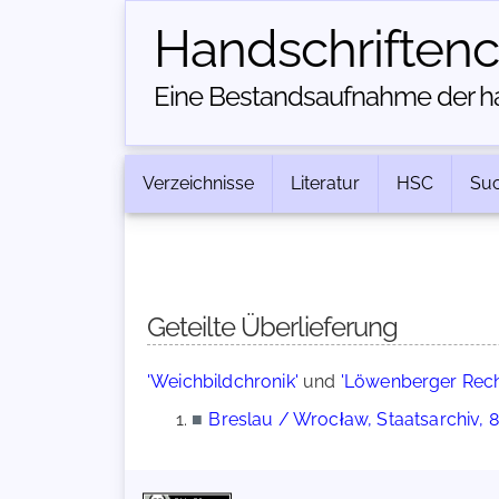
Handschriften­
Eine Bestandsaufnahme der han
Verzeichnisse
Literatur
HSC
Su
Geteilte Überlieferung
'Weichbildchronik'
und
'Löwenberger Rec
■
Breslau / Wrocław, Staatsarchiv,