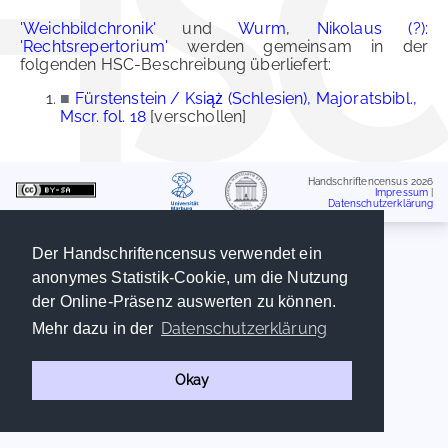
'Weichbildchronik'
und
Wurm, Nikolaus (?):
'Rechtsrepertorium'
werden gemeinsam in der
folgenden HSC-Beschreibung überliefert:
■
Fürstenstein / Książ (Schlesien), Majoratsbibl.,
Mscr. fol. 18
[verschollen]
Handschriftencensus 2026
Impressum
|
Datenschutzerklärung
Der Handschriftencensus verwendet ein
anonymes Statistik-Cookie, um die Nutzung
der Online-Präsenz auswerten zu können.
Datenschutzerklärung
Mehr dazu in der
Okay