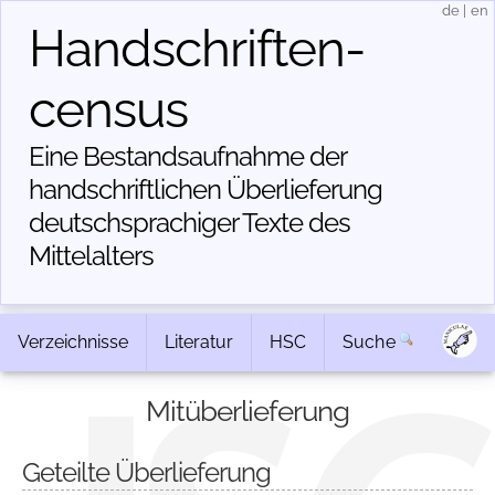
de
|
en
Handschriften­
census
Eine Bestandsaufnahme der
handschriftlichen Über­lieferung
deutschsprachiger Texte des
Mittelalters
Verzeichnisse
Literatur
HSC
Suche
Mitüberlieferung
Geteilte Überlieferung