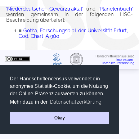
'Niederdeutscher Gewürztraktat'
und
'Planetenbuch'
werden gemeinsam in der folgenden HSC-
Beschreibung überliefert:
■
Gotha, Forschungsbibl. der Universität Erfurt,
Cod. Chart. A 980
Handschriftencensus 2026
Impressum
|
Datenschutzerklärung
Der Handschriftencensus verwendet ein
anonymes Statistik-Cookie, um die Nutzung
der Online-Präsenz auswerten zu können.
Datenschutzerklärung
Mehr dazu in der
Okay