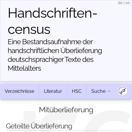
de
|
en
Handschriften­
census
Eine Bestandsaufnahme der
handschriftlichen Über­lieferung
deutschsprachiger Texte des
Mittelalters
Verzeichnisse
Literatur
HSC
Suche
Mitüberlieferung
Geteilte Überlieferung