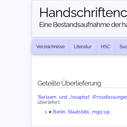
Handschriften­
Eine Bestandsaufnahme der han
Verzeichnisse
Literatur
HSC
Su
Geteilte Überlieferung
'Barlaam und Josaphat' (Prosafassunge
überliefert:
■
Berlin, Staatsbibl., mgq 191