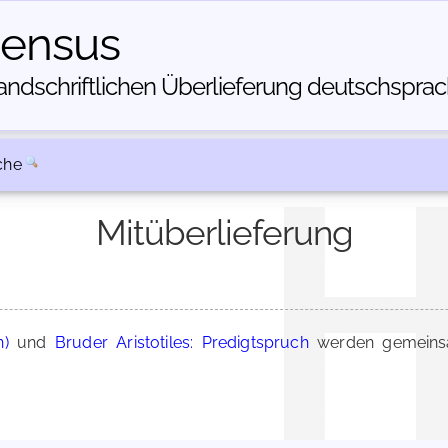
census
dschriftlichen Über­lieferung deutschsprachi
che
Mitüberlieferung
n)
und
Bruder Aristotiles: Predigtspruch
werden gemeinsa