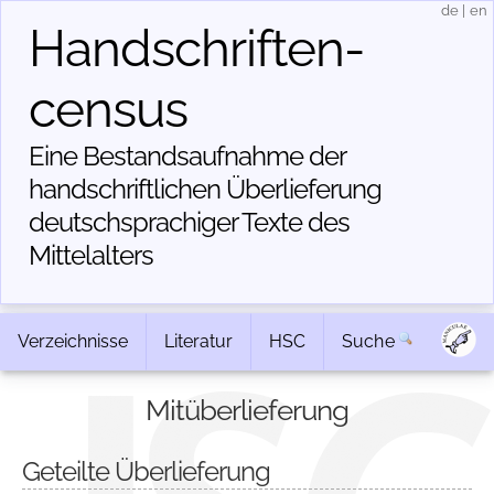
de
|
en
Handschriften­
census
Eine Bestandsaufnahme der
handschriftlichen Über­lieferung
deutschsprachiger Texte des
Mittelalters
Verzeichnisse
Literatur
HSC
Suche
Mitüberlieferung
Geteilte Überlieferung