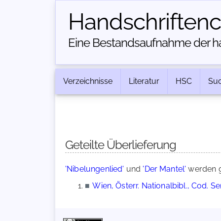
Handschriften­
Eine Bestandsaufnahme der han
Verzeichnisse
Literatur
HSC
Su
Geteilte Überlieferung
'Nibelungenlied'
und
'Der Mantel'
werden g
■
Wien, Österr. Nationalbibl., Cod. S