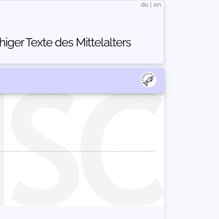
de
|
en
ger Texte des Mittelalters