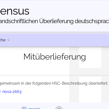
census
dschriftlichen Über­lieferung deutschsprachi
che
Mitüberlieferung
emeinsam in der folgenden HSC-Beschreibung überliefert:
er. nova 2663