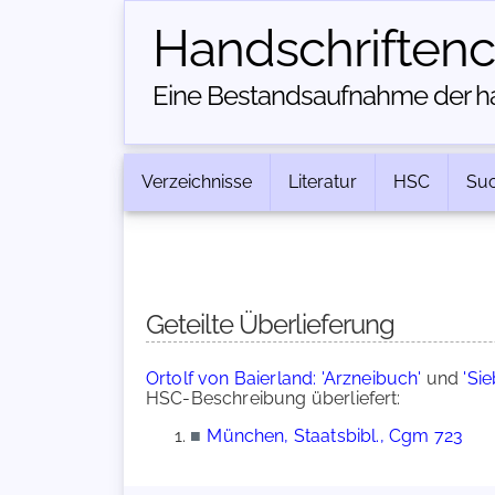
Handschriften­
Eine Bestandsaufnahme der han
Verzeichnisse
Literatur
HSC
Su
Geteilte Überlieferung
Ortolf von Baierland: 'Arzneibuch'
und
'Si
HSC-Beschreibung überliefert:
■
München, Staatsbibl., Cgm 723