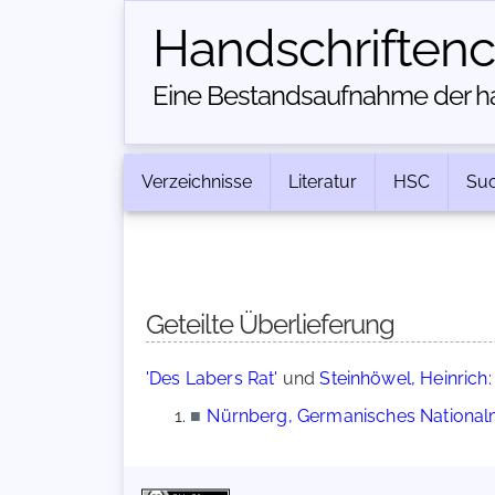
Handschriften­
Eine Bestandsaufnahme der han
Verzeichnisse
Literatur
HSC
Su
Geteilte Überlieferung
'Des Labers Rat'
und
Steinhöwel, Heinrich:
■
Nürnberg, Germanisches Nationalm