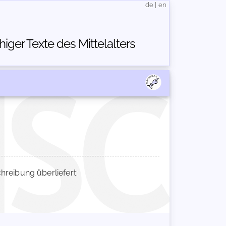
de
|
en
ger Texte des Mittelalters
eibung überliefert: