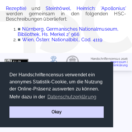
Rezept(e)
und
Steinhöwel, Heinrich: 'Apollonius'
werden gemeinsam in den folgenden HSC-
Beschreibungen überliefert:
■
Nürnberg, Germanisches Nationalmuseum,
Bibliothek, Hs. Merkel 2° 966
■
Wien, Österr. Nationalbibl., Cod. 4119
Handschriftencensus 2026
Impressum
|
Datenschutzerklärung
Der Handschriftencensus verwendet ein
anonymes Statistik-Cookie, um die Nutzung
der Online-Präsenz auswerten zu können.
Datenschutzerklärung
Mehr dazu in der
Okay