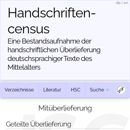
de
|
en
Handschriften­
census
Eine Bestandsaufnahme der
handschriftlichen Über­lieferung
deutschsprachiger Texte des
Mittelalters
Verzeichnisse
Literatur
HSC
Suche
Mitüberlieferung
Geteilte Überlieferung