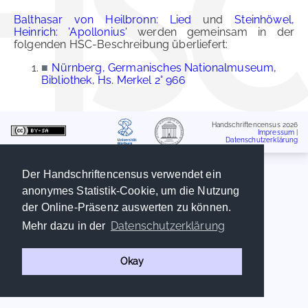
Balthasar von Heilbronn: Lied
und
Steinhöwel,
Heinrich: 'Apollonius'
werden gemeinsam in der
folgenden HSC-Beschreibung überliefert:
■
Nürnberg, Germanisches Nationalmuseum,
Bibliothek, Hs. Merkel 2° 966
Handschriftencensus 2026
Impressum
|
Datenschutzerklärung
Der Handschriftencensus verwendet ein
anonymes Statistik-Cookie, um die Nutzung
der Online-Präsenz auswerten zu können.
Datenschutzerklärung
Mehr dazu in der
Okay