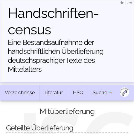
de
|
en
Handschriften­
census
Eine Bestandsaufnahme der
handschriftlichen Über­lieferung
deutschsprachiger Texte des
Mittelalters
Verzeichnisse
Literatur
HSC
Suche
Mitüberlieferung
Geteilte Überlieferung