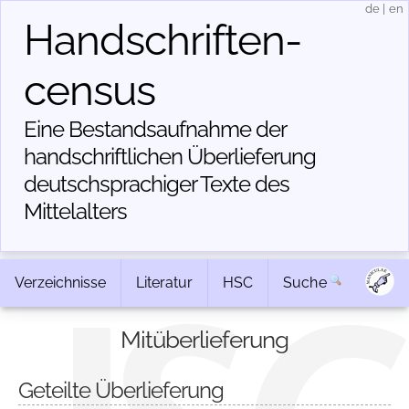
de
|
en
Handschriften­
census
Eine Bestandsaufnahme der
handschriftlichen Über­lieferung
deutschsprachiger Texte des
Mittelalters
Verzeichnisse
Literatur
HSC
Suche
Mitüberlieferung
Geteilte Überlieferung