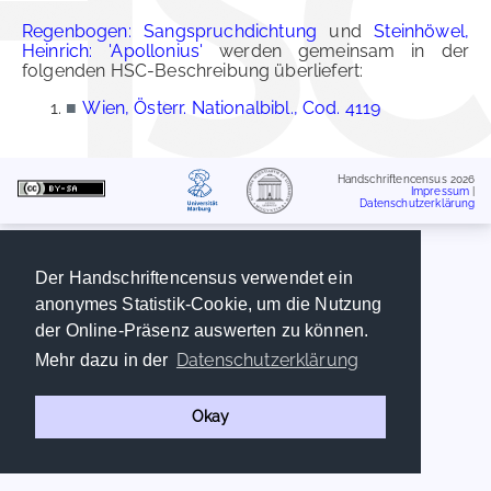
Regenbogen: Sangspruchdichtung
und
Steinhöwel,
Heinrich: 'Apollonius'
werden gemeinsam in der
folgenden HSC-Beschreibung überliefert:
■
Wien, Österr. Nationalbibl., Cod. 4119
Handschriftencensus 2026
Impressum
|
Datenschutzerklärung
Der Handschriftencensus verwendet ein
anonymes Statistik-Cookie, um die Nutzung
der Online-Präsenz auswerten zu können.
Datenschutzerklärung
Mehr dazu in der
Okay