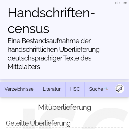
de
|
en
Handschriften­
census
Eine Bestandsaufnahme der
handschriftlichen Über­lieferung
deutschsprachiger Texte des
Mittelalters
Verzeichnisse
Literatur
HSC
Suche
Mitüberlieferung
Geteilte Überlieferung