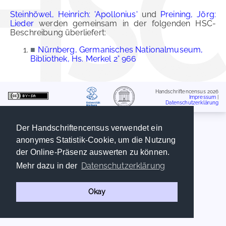
Steinhöwel, Heinrich: 'Apollonius'
und
Preining, Jörg:
Lieder
werden gemeinsam in der folgenden HSC-
Beschreibung überliefert:
■
Nürnberg, Germanisches Nationalmuseum,
Bibliothek, Hs. Merkel 2° 966
Handschriftencensus 2026
Impressum
|
Datenschutzerklärung
Der Handschriftencensus verwendet ein
anonymes Statistik-Cookie, um die Nutzung
der Online-Präsenz auswerten zu können.
Datenschutzerklärung
Mehr dazu in der
Okay