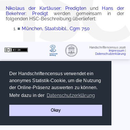
Nikolaus der Kartäuser: Predigten
und
Hans der
Bekehrer: Predigt
werden gemeinsam in der
folgenden HSC-Beschreibung überliefert:
■
München, Staatsbibl., Cgm 750
Handschriftencensus 2026
Impressum
|
Datenschutzerklärung
Der Handschriftencensus verwendet ein
anonymes Statistik-Cookie, um die Nutzung
der Online-Präsenz auswerten zu können.
Datenschutzerklärung
Mehr dazu in der
Okay