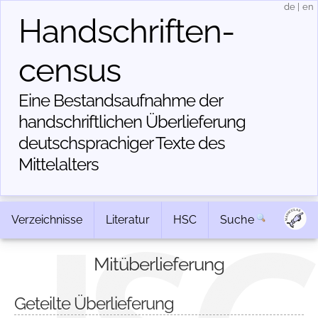
de
|
en
Handschriften­
census
Eine Bestandsaufnahme der
handschriftlichen Über­lieferung
deutschsprachiger Texte des
Mittelalters
Verzeichnisse
Literatur
HSC
Suche
Mitüberlieferung
Geteilte Überlieferung