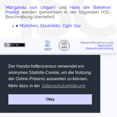
'Margareta von Ungarn'
und
Hans der Bekehrer:
Predigt
werden gemeinsam in der folgenden HSC-
Beschreibung überliefert:
■
München, Staatsbibl., Cgm 750
Handschriftencensus 2026
Impressum
|
Datenschutzerklärung
Der Handschriftencensus verwendet ein
anonymes Statistik-Cookie, um die Nutzung
der Online-Präsenz auswerten zu können.
Datenschutzerklärung
Mehr dazu in der
Okay