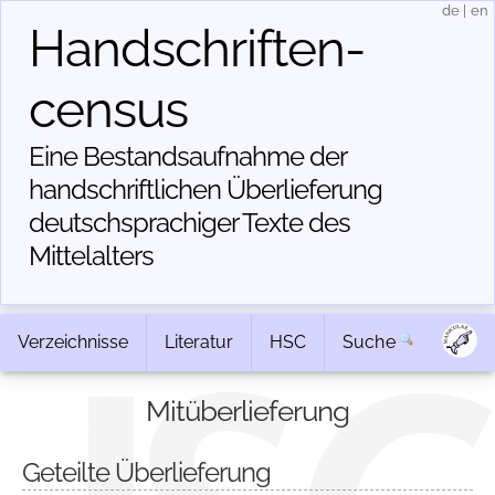
de
|
en
Handschriften­
census
Eine Bestandsaufnahme der
handschriftlichen Über­lieferung
deutschsprachiger Texte des
Mittelalters
Verzeichnisse
Literatur
HSC
Suche
Mitüberlieferung
Geteilte Überlieferung