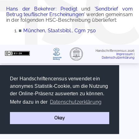
Hans der Bekehrer: Predigt
und
'Sendbrief vom
Betrug teuflischer Erscheinungen'
werden gemeinsam
in der folgenden HSC-Beschreibung überliefert:
■
München, Staatsbibl., Cgm 750
Handschriftencensus 2026
Impressum
|
Datenschutzerklärung
Der Handschriftencensus verwendet ein
anonymes Statistik-Cookie, um die Nutzung
der Online-Präsenz auswerten zu können.
Datenschutzerklärung
Mehr dazu in der
Okay