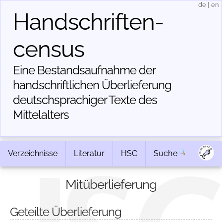
de
|
en
Handschriften­
census
Eine Bestandsaufnahme der
handschriftlichen Über­lieferung
deutschsprachiger Texte des
Mittelalters
Verzeichnisse
Literatur
HSC
Suche
Mitüberlieferung
Geteilte Überlieferung