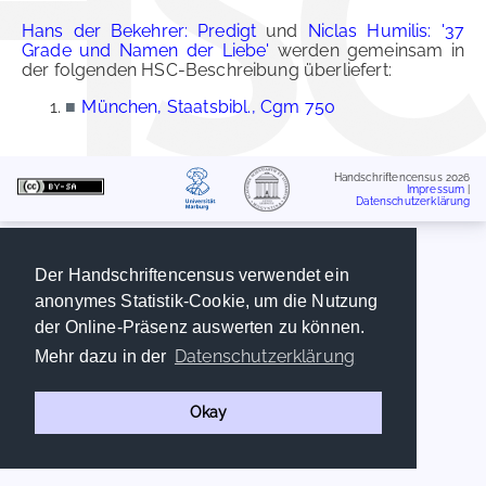
Hans der Bekehrer: Predigt
und
Niclas Humilis: '37
Grade und Namen der Liebe'
werden gemeinsam in
der folgenden HSC-Beschreibung überliefert:
■
München, Staatsbibl., Cgm 750
Handschriftencensus 2026
Impressum
|
Datenschutzerklärung
Der Handschriftencensus verwendet ein
anonymes Statistik-Cookie, um die Nutzung
der Online-Präsenz auswerten zu können.
Datenschutzerklärung
Mehr dazu in der
Okay