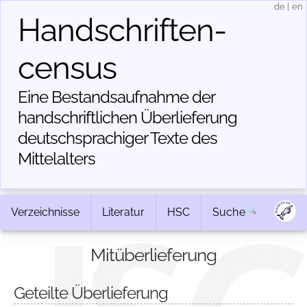
de
|
en
Handschriften­
census
Eine Bestandsaufnahme der
handschriftlichen Über­lieferung
deutschsprachiger Texte des
Mittelalters
Verzeichnisse
Literatur
HSC
Suche
Mitüberlieferung
Geteilte Überlieferung