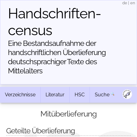
de
|
en
Handschriften­
census
Eine Bestandsaufnahme der
handschriftlichen Über­lieferung
deutschsprachiger Texte des
Mittelalters
Verzeichnisse
Literatur
HSC
Suche
Mitüberlieferung
Geteilte Überlieferung