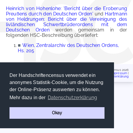
Heinrich von Hohenlohe: 'Bericht über die Eroberung
Preußens durch den Deutschen Orden'
und
Hartmann
von Heldrungen: Bericht über die Vereinigung des
livländischen Schwertbrüderordens mit dem
Deutschen Orden
werden gemeinsam in der
folgenden HSC-Beschreibung überliefert:
■
Wien, Zentralarchiv des Deutschen Ordens,
Hs. 205
Handschriftencensus 2026
Impressum
|
Der Handschriftencensus verwendet ein
Datenschutzerklärung
anonymes Statistik-Cookie, um die Nutzung
der Online-Präsenz auswerten zu können.
Datenschutzerklärung
Mehr dazu in der
Okay