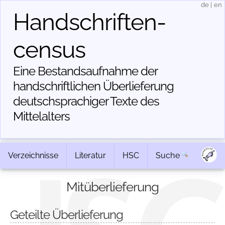
de
|
en
Handschriften­
census
Eine Bestandsaufnahme der
handschriftlichen Über­lieferung
deutschsprachiger Texte des
Mittelalters
Verzeichnisse
Literatur
HSC
Suche
Mitüberlieferung
Geteilte Überlieferung