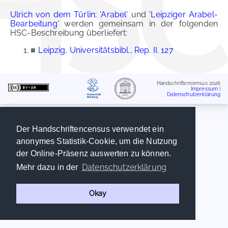
Ulrich von dem Türlin: 'Arabel'
und
'Leipziger Arabel-
Bearbeitung'
werden gemeinsam in der folgenden
HSC-Beschreibung überliefert:
■
Leipzig, Universitätsbibl., Rep. II. 127
Handschriftencensus 2026
Impressum
|
Datenschutzerklärung
Der Handschriftencensus verwendet ein
anonymes Statistik-Cookie, um die Nutzung
der Online-Präsenz auswerten zu können.
Datenschutzerklärung
Mehr dazu in der
Okay