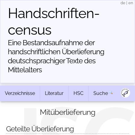
de
|
en
Handschriften­
census
Eine Bestandsaufnahme der
handschriftlichen Über­lieferung
deutschsprachiger Texte des
Mittelalters
Verzeichnisse
Literatur
HSC
Suche
Mitüberlieferung
Geteilte Überlieferung