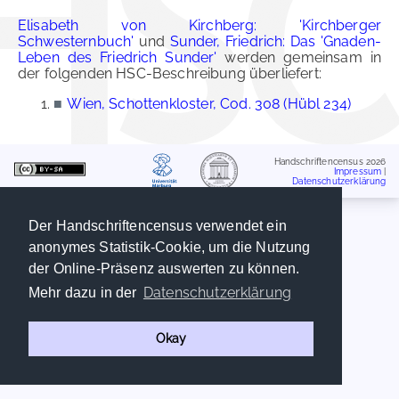
Elisabeth von Kirchberg: 'Kirchberger
Schwesternbuch'
und
Sunder, Friedrich: Das 'Gnaden-
Leben des Friedrich Sunder'
werden gemeinsam in
der folgenden HSC-Beschreibung überliefert:
■
Wien, Schottenkloster, Cod. 308 (Hübl 234)
Handschriftencensus 2026
Impressum
|
Datenschutzerklärung
Der Handschriftencensus verwendet ein
anonymes Statistik-Cookie, um die Nutzung
der Online-Präsenz auswerten zu können.
Datenschutzerklärung
Mehr dazu in der
Okay