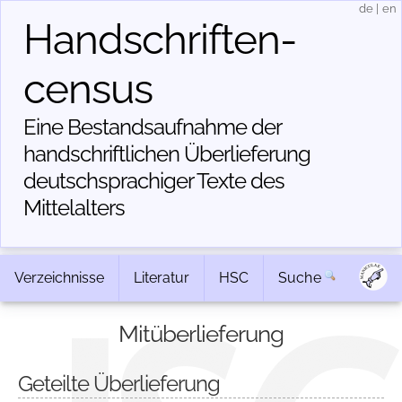
de
|
en
Handschriften­
census
Eine Bestandsaufnahme der
handschriftlichen Über­lieferung
deutschsprachiger Texte des
Mittelalters
Verzeichnisse
Literatur
HSC
Suche
Mitüberlieferung
Geteilte Überlieferung