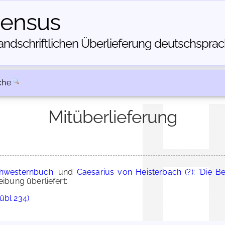
census
dschriftlichen Über­lieferung deutschsprachi
che
Mitüberlieferung
chwesternbuch'
und
Caesarius von Heisterbach (?): 'Die B
bung überliefert:
übl 234)