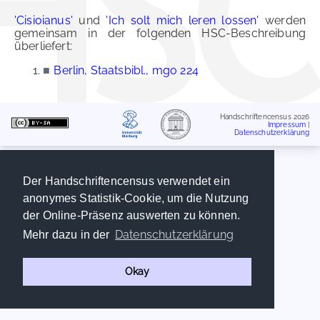
'Cisioianus'
und
'Ich solt mich leren lossen'
werden
gemeinsam in der folgenden HSC-Beschreibung
überliefert:
■
Berlin, Staatsbibl., mgo 224
Handschriftencensus 2026
Impressum
|
Datenschutzerklärung
Der Handschriftencensus verwendet ein
anonymes Statistik-Cookie, um die Nutzung
der Online-Präsenz auswerten zu können.
Datenschutzerklärung
Mehr dazu in der
Okay