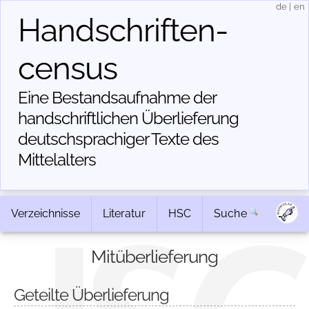
de
|
en
Handschriften­
census
Eine Bestandsaufnahme der
handschriftlichen Über­lieferung
deutschsprachiger Texte des
Mittelalters
Verzeichnisse
Literatur
HSC
Suche
Mitüberlieferung
Geteilte Überlieferung