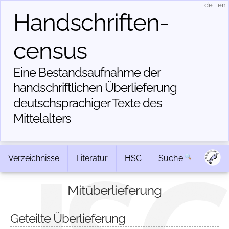
de
|
en
Handschriften­
census
Eine Bestandsaufnahme der
handschriftlichen Über­lieferung
deutschsprachiger Texte des
Mittelalters
Verzeichnisse
Literatur
HSC
Suche
Mitüberlieferung
Geteilte Überlieferung