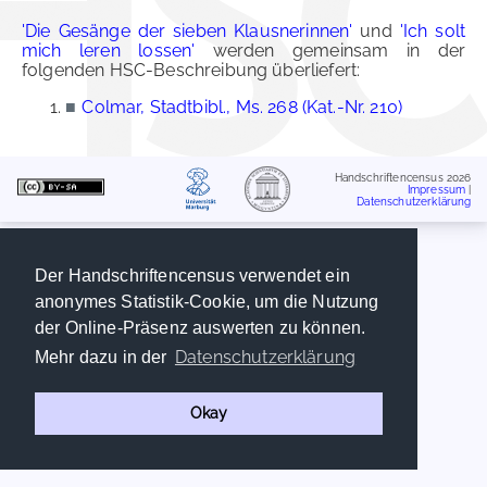
'Die Gesänge der sieben Klausnerinnen'
und
'Ich solt
mich leren lossen'
werden gemeinsam in der
folgenden HSC-Beschreibung überliefert:
■
Colmar, Stadtbibl., Ms. 268 (Kat.-Nr. 210)
Handschriftencensus 2026
Impressum
|
Datenschutzerklärung
Der Handschriftencensus verwendet ein
anonymes Statistik-Cookie, um die Nutzung
der Online-Präsenz auswerten zu können.
Datenschutzerklärung
Mehr dazu in der
Okay