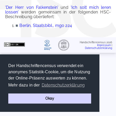
'Der Herr von Falkenstein'
und
'Ich solt mich leren
lossen'
werden gemeinsam in der folgenden HSC-
Beschreibung überliefert:
■
Berlin, Staatsbibl., mgo 224
Handschriftencensus 2026
Impressum
|
Datenschutzerklärung
Der Handschriftencensus verwendet ein
anonymes Statistik-Cookie, um die Nutzung
der Online-Präsenz auswerten zu können.
Datenschutzerklärung
Mehr dazu in der
Okay