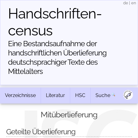
de
|
en
Handschriften­
census
Eine Bestandsaufnahme der
handschriftlichen Über­lieferung
deutschsprachiger Texte des
Mittelalters
Verzeichnisse
Literatur
HSC
Suche
Mitüberlieferung
Geteilte Überlieferung