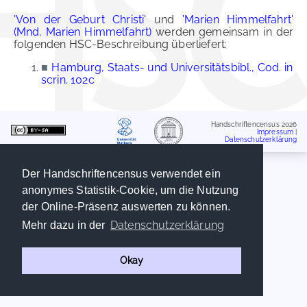
'Von der Geburt Christi'
und
'Marien Himmelfahrt'
(Mnd. Marien Himmelfahrt)
werden gemeinsam in der
folgenden HSC-Beschreibung überliefert:
■
Hamburg, Staats- und Universitätsbibl., Cod. in
scrin. 102c
Handschriftencensus 2026
Impressum
|
Datenschutzerklärung
Der Handschriftencensus verwendet ein
anonymes Statistik-Cookie, um die Nutzung
der Online-Präsenz auswerten zu können.
Datenschutzerklärung
Mehr dazu in der
Okay