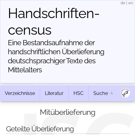
de
|
en
Handschriften­
census
Eine Bestandsaufnahme der
handschriftlichen Über­lieferung
deutschsprachiger Texte des
Mittelalters
Verzeichnisse
Literatur
HSC
Suche
Mitüberlieferung
Geteilte Überlieferung