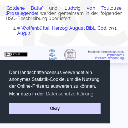
'Goldene Bulle'
und
'Ludwig von Toulouse'
(Prosalegende)
werden gemeinsam in der folgenden
HSC-Beschreibung überliefert:
■
Wolfenbüttel, Herzog August Bibl., Cod. 79.1
Aug. 2°
Handschriftencensus 2026
Impressum
|
Datenschutzerklärung
Der Handschriftencensus verwendet ein
anonymes Statistik-Cookie, um die Nutzung
der Online-Präsenz auswerten zu können.
Datenschutzerklärung
Mehr dazu in der
Okay