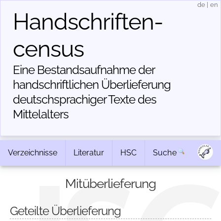
de
|
en
Handschriften­
census
Eine Bestandsaufnahme der
handschriftlichen Über­lieferung
deutschsprachiger Texte des
Mittelalters
Verzeichnisse
Literatur
HSC
Suche
Mitüberlieferung
Geteilte Überlieferung