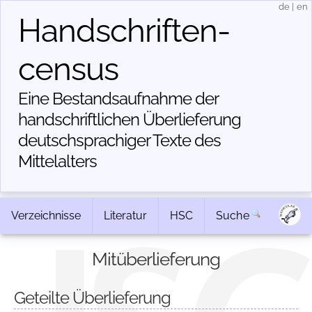
de
|
en
Handschriften­
census
Eine Bestandsaufnahme der
handschriftlichen Über­lieferung
deutschsprachiger Texte des
Mittelalters
Verzeichnisse
Literatur
HSC
Suche
Mitüberlieferung
Geteilte Überlieferung