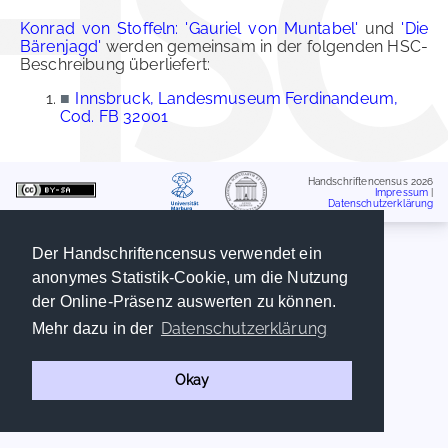
Konrad von Stoffeln: 'Gauriel von Muntabel'
und
'Die
Bärenjagd'
werden gemeinsam in der folgenden HSC-
Beschreibung überliefert:
■
Innsbruck, Landesmuseum Ferdinandeum,
Cod. FB 32001
Handschriftencensus 2026
Impressum
|
Datenschutzerklärung
Der Handschriftencensus verwendet ein
anonymes Statistik-Cookie, um die Nutzung
der Online-Präsenz auswerten zu können.
Datenschutzerklärung
Mehr dazu in der
Okay