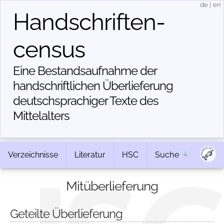
de
|
en
Handschriften­
census
Eine Bestandsaufnahme der
handschriftlichen Über­lieferung
deutschsprachiger Texte des
Mittelalters
Verzeichnisse
Literatur
HSC
Suche
Mitüberlieferung
Geteilte Überlieferung