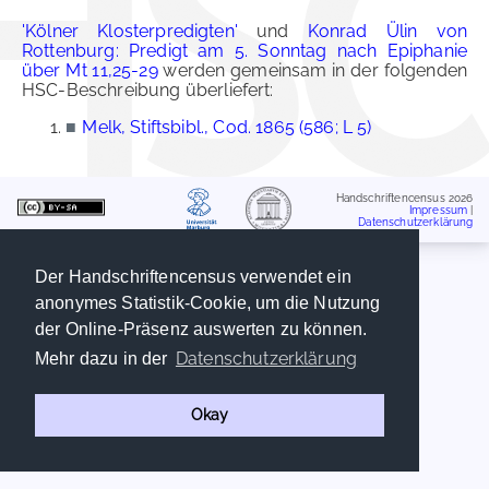
'Kölner Klosterpredigten'
und
Konrad Ülin von
Rottenburg: Predigt am 5. Sonntag nach Epiphanie
über Mt 11,25-29
werden gemeinsam in der folgenden
HSC-Beschreibung überliefert:
■
Melk, Stiftsbibl., Cod. 1865 (586; L 5)
Handschriftencensus 2026
Impressum
|
Datenschutzerklärung
Der Handschriftencensus verwendet ein
anonymes Statistik-Cookie, um die Nutzung
der Online-Präsenz auswerten zu können.
Datenschutzerklärung
Mehr dazu in der
Okay