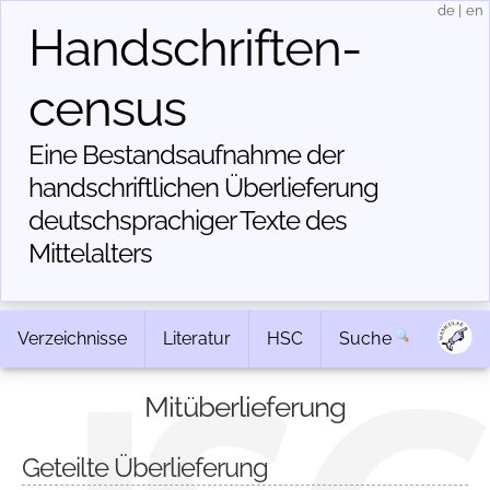
de
|
en
Handschriften­
census
Eine Bestandsaufnahme der
handschriftlichen Über­lieferung
deutschsprachiger Texte des
Mittelalters
Verzeichnisse
Literatur
HSC
Suche
Mitüberlieferung
Geteilte Überlieferung